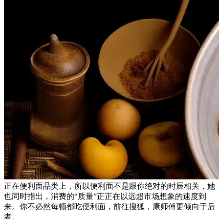
正在便利面品类上，所以便利面不是跟你绝对的时辰相关，她
也同时指出，消费的“质量”正正在以远超市场想象的速度到
来。你不必然每顿都吃便利面，前往搜狐，康师傅更倾向于后
者。