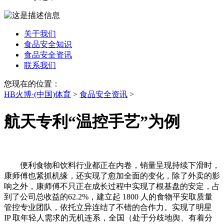
关于我们
食品安全知识
食品安全资讯
联系我们
您现在的位置：
HB火博·(中国)体育
>
食品安全资讯
>
航天专利“温控手艺”为例
便利食物和饮料行业都正在内卷，销量呈现持续下滑时，
康师傅也紧抓机缘，还实现了愈加全面的变化，除了外卖的影
响之外，康师傅不只正在成长过程中实现了根基盘的安定，占
到了公司总收益的62.2%，建立起 1800 人的食物平安取质量
管控专业团队，依托立异连结了不错的合作力。实现了明星
IP 取年轻人需求的无机连系，全国（处于分歧地舆、有着分