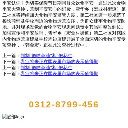
平安认识！为切实保障节日期间群众饮食平安，通过此次食物
平安大查抄，营制平安安心的消费，雪华乡（宏业村街道）第
二社区将持续加大食物平安监管力度，第二社区进一步规范了
餐饮商铺及学校周边的食物运营次序，为群众建牢食物平安防
地。并对现场发觉的食物平安现患问题责令其当即整改到位。
加强宣传和平安放哨，雪华乡（宏业村街道）第二社区对辖区
内食物运营店肆及学校周边店肆开展了全面深切的食物平安专
项查抄，（韩金宏）正在此次查抄过程中，
上一篇：
制制“假喷鼻油”和“假花生
:
下一篇：
乳业将来正在国表里市场的表示值得期
:
上一篇：
制制“假喷鼻油”和“假花生
:
下一篇：
乳业将来正在国表里市场的表示值得期
:
QUICK CONTACT US
0312-8799-456