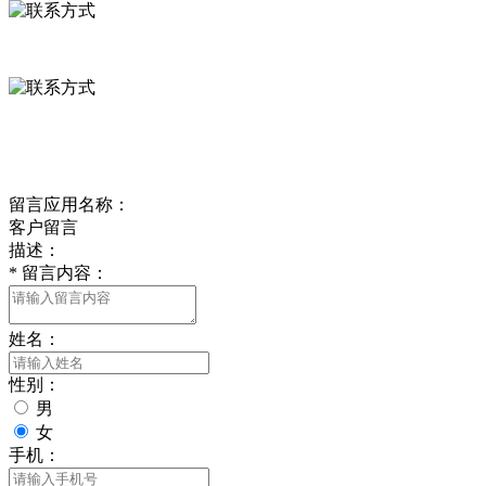
0312-8799456 18633256098
delishipin@yeah.net
给我留言
留言应用名称：
客户留言
描述：
*
留言内容：
姓名：
性别：
男
女
手机：