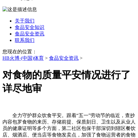
关于我们
食品安全知识
食品安全资讯
联系我们
您现在的位置：
HB火博·(中国)体育
>
食品安全资讯
>
对食物的质量平安情况进行了
详尽地审
全力守护群众饮食平安。跟着“五一”劳动节的临近，查抄
内容包罗食物的来历、存储前提、保质刻日、卫生以及从业人
员的健康证明等多个方面，第二社区包保干部深切到辖区餐饮
店、烟酒店、便当店等食物发卖点，加强了食物运营者的食物